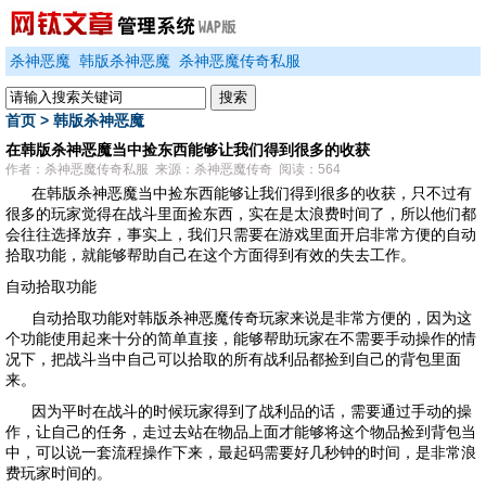
杀神恶魔
韩版杀神恶魔
杀神恶魔传奇私服
首页
>
韩版杀神恶魔
在韩版杀神恶魔当中捡东西能够让我们得到很多的收获
作者：杀神恶魔传奇私服 来源：杀神恶魔传奇 阅读：564
在韩版杀神恶魔当中捡东西能够让我们得到很多的收获，只不过有
很多的玩家觉得在战斗里面捡东西，实在是太浪费时间了，所以他们都
会往往选择放弃，事实上，我们只需要在游戏里面开启非常方便的自动
拾取功能，就能够帮助自己在这个方面得到有效的失去工作。
自动拾取功能
自动拾取功能对
韩版杀神恶魔传奇
玩家来说是非常方便的，因为这
个功能使用起来十分的简单直接，能够帮助玩家在不需要手动操作的情
况下，把战斗当中自己可以拾取的所有战利品都捡到自己的背包里面
来。
因为平时在战斗的时候玩家得到了战利品的话，需要通过手动的操
作，让自己的任务，走过去站在物品上面才能够将这个物品捡到背包当
中，可以说一套流程操作下来，最起码需要好几秒钟的时间，是非常浪
费玩家时间的。